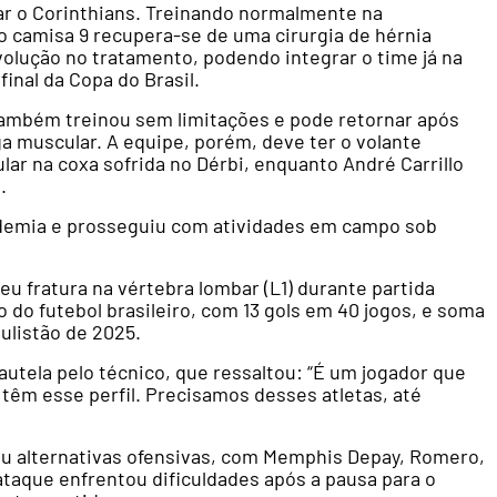
çar o Corinthians. Treinando normalmente na
o camisa 9 recupera-se de uma cirurgia de hérnia
volução no tratamento, podendo integrar o time já na
final da Copa do Brasil.
 também treinou sem limitações e pode retornar após
a muscular. A equipe, porém, deve ter o volante
lar na coxa sofrida no Dérbi, enquanto André Carrillo
.
academia e prosseguiu com atividades em campo sob
u fratura na vértebra lombar (L1) durante partida
ro do futebol brasileiro, com 13 gols em 40 jogos, e soma
aulistão de 2025.
tela pelo técnico, que ressaltou: “É um jogador que
têm esse perfil. Precisamos desses atletas, até
u alternativas ofensivas, com Memphis Depay, Romero,
ataque enfrentou dificuldades após a pausa para o