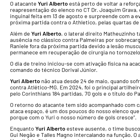
O atacante
Yuri Alberto
está perto de voltar a refor
reapresentação do elenco no CT Dr. Joaquim Grava, 
inguinal feita em 13 de agosto e surpreende com a e
próxima partida contra o Athletico, pelas quartas de 
Além de
Yuri Alberto
, o lateral direito Matheuzinho
ausência no clássico contra Palmeiras por sobrecarg
Raniele fora da próxima partida devido a lesão muscu
permanece em recuperação de cirurgia no tornozelo
O dia de treino iniciou-se com ativação física na 
comando do técnico Dorival Júnior.
Yuri Alberto
não atua desde 24 de maio, quando sofre
contra Atlético-MG. Em 2024, foi o principal artilhei
pelo Corinthians 184 partidas, 70 gols e o título do P
O retorno do atacante tem sido acompanhado com cau
ataca espaço, é um dos poucos do nosso elenco que 
porque com o Yuri o nosso número de gols cresce”.
Enquanto
Yuri Alberto
esteve ausente, o time busco
Gui Negão e Talles Magno intercalando na função. O 