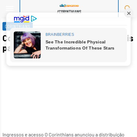
/CORINTHIANS
Skip
to
CORINTHIANS
content
Corinthians libera ingressos grátis
para Dérbi Sub-20
Ingressos e acesso O Corinthians anunciou a distribuição