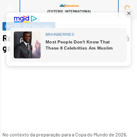
/FUTEBOL INTERNACIONAL
Skip
to
FUTEBOL INTERNACIONAL
content
Radar da Copa: quem Ancelotti já
garantiu para o Mundial de 2026
No contexto da preparação para a Copa do Mundo de 2026,