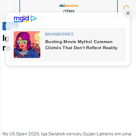
/TÊNIS
Skip
to
TÊNIS
content
Iga Swiatek avança à terceira
rodada do US Open 2025
No US Open 2025, Iga Swiatek venceu Suzan Lamens em uma