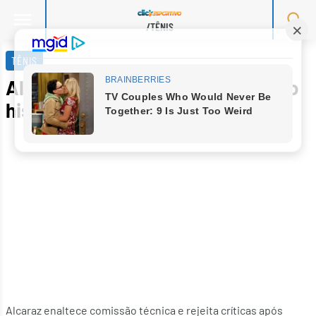
/TÊNIS
Skip
to
TÊNIS
content
Alcaraz celebra equipe após feito
histórico em Melbourne
Alcaraz enaltece comissão técnica e rejeita críticas após