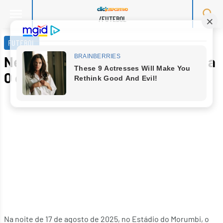
/FUTEBOL
Skip
to
FUTEBOL
content
Neymar chora após goleada de 6 a
0 do Vasco sobre Santos
Na noite de 17 de agosto de 2025, no Estádio do Morumbi, o