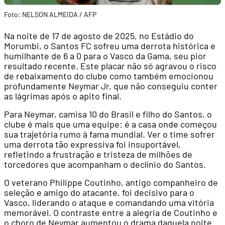
Foto: NELSON ALMEIDA / AFP
Na noite de 17 de agosto de 2025, no Estádio do
Morumbi, o Santos FC sofreu uma derrota histórica e
humilhante de 6 a 0 para o Vasco da Gama, seu pior
resultado recente. Este placar não só agravou o risco
de rebaixamento do clube como também emocionou
profundamente Neymar Jr, que não conseguiu conter
as lágrimas após o apito final.
Para Neymar, camisa 10 do Brasil e filho do Santos, o
clube é mais que uma equipe: é a casa onde começou
sua trajetória rumo à fama mundial. Ver o time sofrer
uma derrota tão expressiva foi insuportável,
refletindo a frustração e tristeza de milhões de
torcedores que acompanham o declínio do Santos.
O veterano Philippe Coutinho, antigo companheiro de
seleção e amigo do atacante, foi decisivo para o
Vasco, liderando o ataque e comandando uma vitória
memorável. O contraste entre a alegria de Coutinho e
o choro de Neymar aumentou o drama daquela noite.