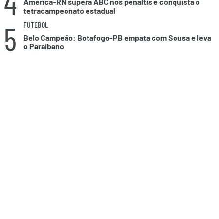
4
América-RN supera ABC nos pênaltis e conquista o
tetracampeonato estadual
5
FUTEBOL
Belo Campeão: Botafogo-PB empata com Sousa e leva
o Paraibano