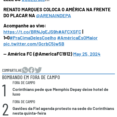
RENATO MARQUES COLOCA O AMÉRICA NA FRENTE
DO PLACAR NA
@ARENAINDEPA
Acompanhe ao vivo:
https://t.co/BRNJgEJS9h
#AFCXSFC
|
1×0
#PraCimaDelesCoelho
#AméricaÉsOMaior
pic.twitter.com/GcrbC5jw5B
— América FC (@AmericaFC1912)
May 25, 2024
COMPARTILHE
BOMBANDO EM FORA DE CAMPO
1
FORA DE CAMPO
Corinthians pede que Memphis Depay deixe hotel de
luxo
2
FORA DE CAMPO
Gaviões da Fiel agenda protesto na sede do Corinthians
nesta quinta-feira