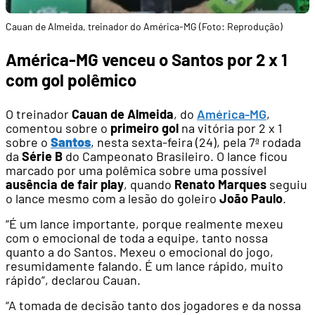
Cauan de Almeida, treinador do América-MG (Foto: Reprodução)
América-MG venceu o Santos por 2 x 1
com gol polêmico
O treinador
Cauan de Almeida
, do
América-MG
,
comentou sobre o
primeiro gol
na vitória por 2 x 1
sobre o
Santos
, nesta sexta-feira (24), pela 7ª rodada
da
Série B
do Campeonato Brasileiro. O lance ficou
marcado por uma polêmica sobre uma possível
ausência de fair play
, quando
Renato Marques
seguiu
o lance mesmo com a lesão do goleiro
João Paulo
.
“É um lance importante, porque realmente mexeu
com o emocional de toda a equipe, tanto nossa
quanto a do Santos. Mexeu o emocional do jogo,
resumidamente falando. É um lance rápido, muito
rápido”, declarou Cauan.
“A tomada de decisão tanto dos jogadores e da nossa