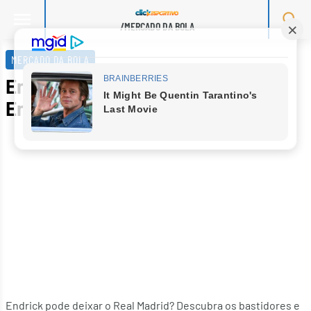
/MERCADO DA BOLA
Skip
to
MERCADO DA BOLA
content
Endrick vai sair do Real Madrid?
Entenda o futuro do jogador
Endrick pode deixar o Real Madrid? Descubra os bastidores e