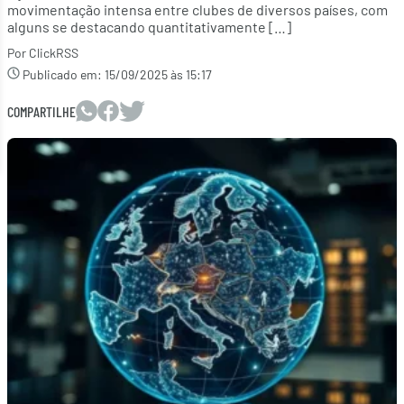
movimentação intensa entre clubes de diversos países, com
alguns se destacando quantitativamente […]
Por ClickRSS
Publicado em:
15/09/2025 às 15:17
COMPARTILHE