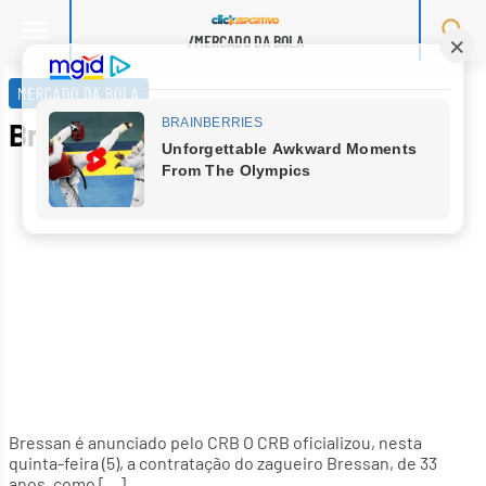
/MERCADO DA BOLA
Skip
to
MERCADO DA BOLA
content
Bressan é novo zagueiro do CRB
Bressan é anunciado pelo CRB O CRB oficializou, nesta
quinta-feira (5), a contratação do zagueiro Bressan, de 33
anos, como […]