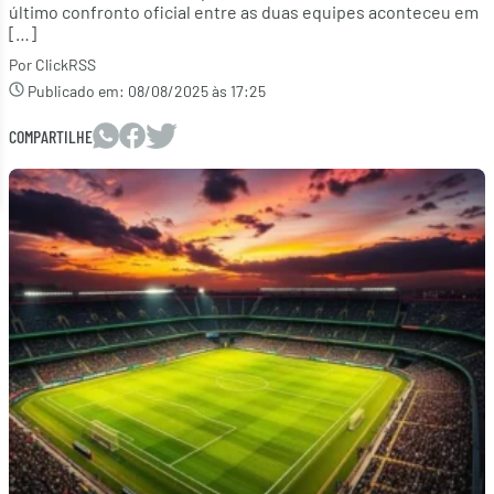
último confronto oficial entre as duas equipes aconteceu em
[…]
Por ClickRSS
Publicado em:
08/08/2025 às 17:25
COMPARTILHE