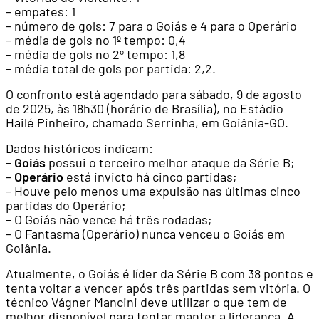
– empates: 1
– número de gols: 7 para o Goiás e 4 para o Operário
– média de gols no 1º tempo: 0,4
– média de gols no 2º tempo: 1,8
– média total de gols por partida: 2,2.
O confronto está agendado para sábado, 9 de agosto
de 2025, às 18h30 (horário de Brasília), no Estádio
Hailé Pinheiro, chamado Serrinha, em Goiânia-GO.
Dados históricos indicam:
–
Goiás
possui o terceiro melhor ataque da Série B;
–
Operário
está invicto há cinco partidas;
– Houve pelo menos uma expulsão nas últimas cinco
partidas do Operário;
– O Goiás não vence há três rodadas;
– O Fantasma (Operário) nunca venceu o Goiás em
Goiânia.
Atualmente, o Goiás é líder da Série B com 38 pontos e
tenta voltar a vencer após três partidas sem vitória. O
técnico Vágner Mancini deve utilizar o que tem de
melhor disponível para tentar manter a liderança. A