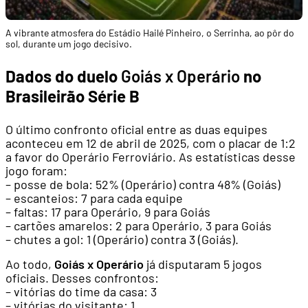
A vibrante atmosfera do Estádio Hailé Pinheiro, o Serrinha, ao pôr do
sol, durante um jogo decisivo.
Dados do duelo
Goiás x Operário
no
Brasileirão Série B
O último confronto oficial entre as duas equipes
aconteceu em 12 de abril de 2025, com o placar de 1:2
a favor do Operário Ferroviário. As estatísticas desse
jogo foram:
– posse de bola: 52% (Operário) contra 48% (Goiás)
– escanteios: 7 para cada equipe
– faltas: 17 para Operário, 9 para Goiás
– cartões amarelos: 2 para Operário, 3 para Goiás
– chutes a gol: 1 (Operário) contra 3 (Goiás).
Ao todo,
Goiás x Operário
já disputaram 5 jogos
oficiais. Desses confrontos:
– vitórias do time da casa: 3
– vitórias do visitante: 1