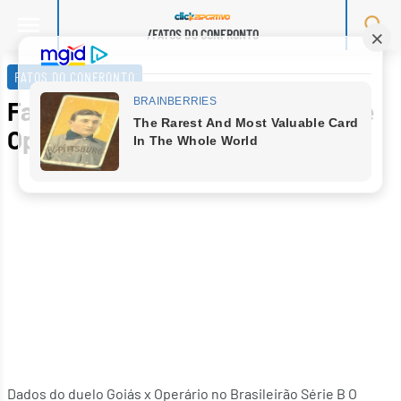
/FATOS DO CONFRONTO
Skip
to
FATOS DO CONFRONTO
content
Fatos do confronto entre Goiás e
Operário pela Série B
Dados do duelo Goiás x Operário no Brasileirão Série B O